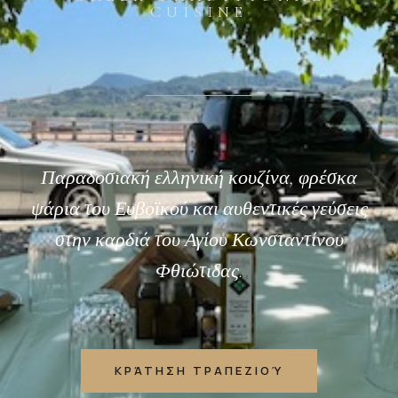
CUISINE
Παραδοσιακή ελληνική κουζίνα, φρέσκα
ψάρια του Ευβοϊκού και αυθεντικές γεύσεις
στην καρδιά του Αγίου Κωνσταντίνου
Φθιώτιδας.
ΚΡΆΤΗΣΗ ΤΡΑΠΕΖΙΟΎ