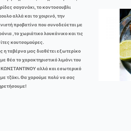
αρίδες σαγανάκι, το κοντοσουβλι
ουλο αλλά και το χοιρινό, την
νιστή προβατίνα που συνοδεύεται με
όνια ,το χωριάτικο λουκάνικο και τις
ίτες κουτσομούρες.
ς η ταβέρνα μας διαθέτει εξωτερίκο
με θέα το χαρακτηριστικό λιμάνι του
υ ΚΩΝΣΤΑΝΤΙΝΟΥ αλλά και εσωτερικό
με τζάκι. Θα χαρούμε πολύ να σας
ηρετήσουμε!