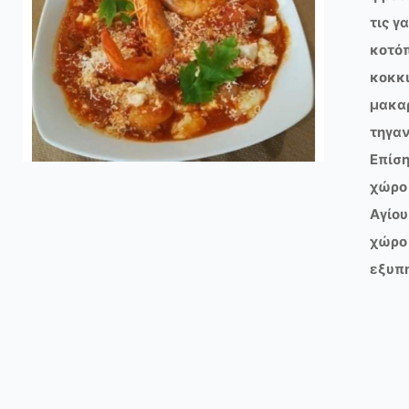
τις γ
κοτόπ
κοκκι
μακαρ
τηγαν
Επίση
χώρο 
Αγίο
χώρο 
εξυπ