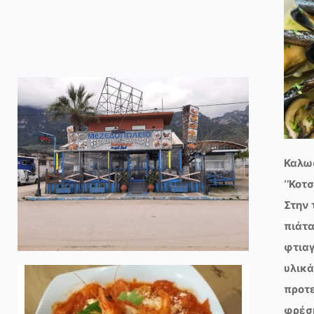
Καλω
‘’Κοτσ
Στην 
πιάτα
φτιαγ
υλικά
προτε
φρέσκ