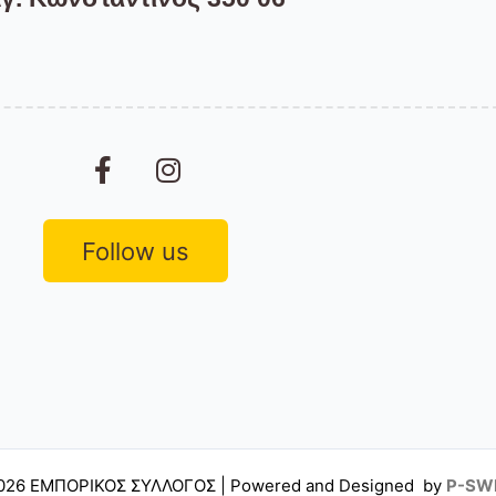
F
I
a
n
c
s
e
t
Follow us
b
a
o
g
o
r
k
a
-
m
f
2026 ΕΜΠΟΡΙΚΟΣ ΣΥΛΛΟΓΟΣ |
Powered and Designed by
P-SW