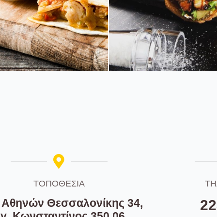
giannhs_daily_
kapogiannhs_d
ry_Quesadillas
bakery_sandw
Quesadillas
sandwich
ΤΟΠΟΘΕΣΙΑ
ΤΗ
Αθηνών Θεσσαλονίκης 34,
22
γ. Κωνσταντίνος 350 06