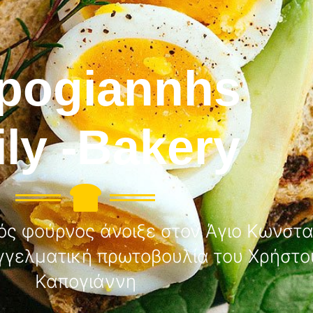
pogiannhs
ily -Bakery
ς φούρνος άνοιξε στον Άγιο Κωνστα
γγελματική πρωτοβουλία του Χρήστου
Καπογιάννη