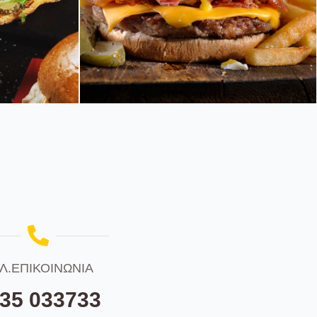
aily_
kapogiannhs_daily_
ich
bakery_burger
Bacon and Egg Double Cheeseburger with
Fries
Λ.ΕΠΙΚΟΙΝΩΝΙΑ
35 033733