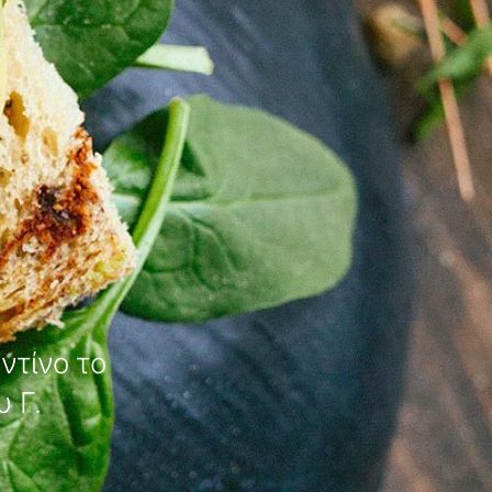
ντίνο το
 Γ.