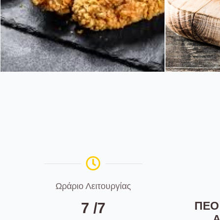
kapogiannhs_daily_
kapo
bakery_Κοτομπουκιες
bake
Κοτομπουκιές
Ωράριο Λειτουργίας
ΠΕΟ 
7 /7
Α